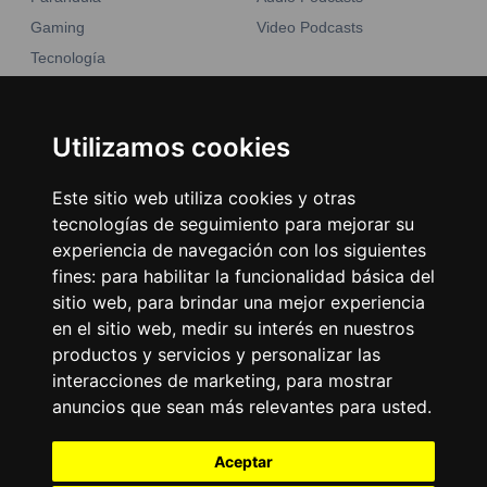
Gaming
Video Podcasts
Tecnología
Moda y belleza
Otros Sitios
Business
Emisoras Unidas
Utilizamos cookies
Noticias
La Tronadora
Este sitio web utiliza cookies y otras
Encuéntranos
tecnologías de seguimiento para mejorar su
experiencia de navegación con los siguientes
fines:
para habilitar la funcionalidad básica del
Contacto
sitio web
,
para brindar una mejor experiencia
Términos y condiciones
en el sitio web
,
medir su interés en nuestros
Directorio
productos y servicios y personalizar las
interacciones de marketing
,
para mostrar
anuncios que sean más relevantes para usted
.
Aceptar