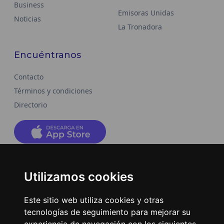
Business
Emisoras Unidas
Noticias
La Tronadora
Encuéntranos
Contacto
Términos y condiciones
Directorio
Utilizamos cookies
2026
©
Grupo Emisoras Unidas
| hosting, soporte y
desarrollo por
www.dast.cl
Este sitio web utiliza cookies y otras
tecnologías de seguimiento para mejorar su