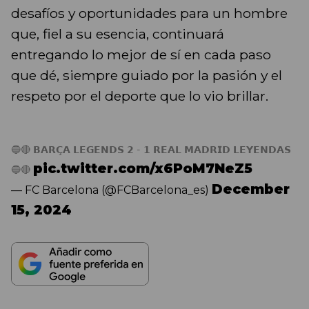
desafíos y oportunidades para un hombre
que, fiel a su esencia, continuará
entregando lo mejor de sí en cada paso
que dé, siempre guiado por la pasión y el
respeto por el deporte que lo vio brillar.
🔵🔴 𝗕𝗔𝗥𝗖̧𝗔 𝗟𝗘𝗚𝗘𝗡𝗗𝗦 𝟮 - 𝟭 𝗥𝗘𝗔𝗟 𝗠𝗔𝗗𝗥𝗜𝗗 𝗟𝗘𝗬𝗘𝗡𝗗𝗔𝗦
pic.twitter.com/x6PoM7NeZ5
🔵🔴
December
— FC Barcelona (@FCBarcelona_es)
15, 2024