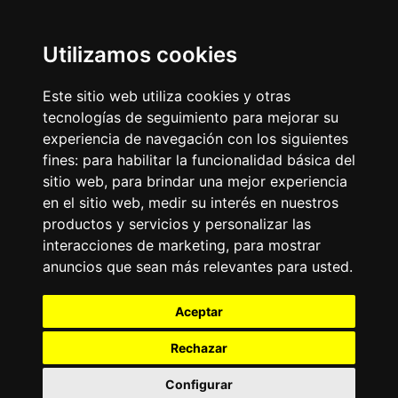
Moda y belleza
Otros Sitios
Business
Emisoras Unidas
Utilizamos cookies
Noticias
La Tronadora
Este sitio web utiliza cookies y otras
Encuéntranos
tecnologías de seguimiento para mejorar su
experiencia de navegación con los siguientes
fines:
para habilitar la funcionalidad básica del
Contacto
sitio web
,
para brindar una mejor experiencia
Términos y condiciones
en el sitio web
,
medir su interés en nuestros
Directorio
productos y servicios y personalizar las
interacciones de marketing
,
para mostrar
anuncios que sean más relevantes para usted
.
Aceptar
Rechazar
2026
©
Grupo Emisoras Unidas
| hosting, soporte y
desarrollo por
www.dast.cl
Configurar