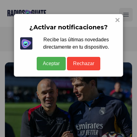
Radios Guate
Ope
×
¿Activar notificaciones?
Recibe las últimas novedades
directamente en tu dispositivo.
Aceptar
Rechazar