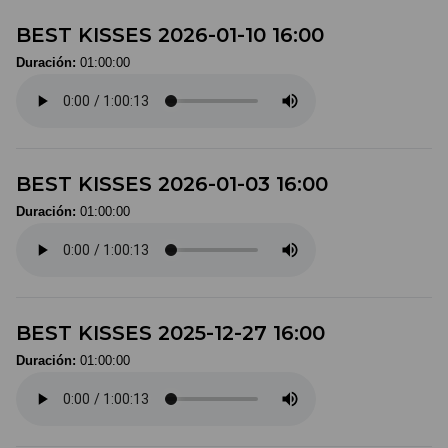
BEST KISSES 2026-01-10 16:00
Duración:
01:00:00
BEST KISSES 2026-01-03 16:00
Duración:
01:00:00
BEST KISSES 2025-12-27 16:00
Duración:
01:00:00