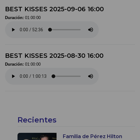
BEST KISSES 2025-09-06 16:00
Duración:
01:00:00
BEST KISSES 2025-08-30 16:00
Duración:
01:00:00
Recientes
Familia de Pérez Hilton