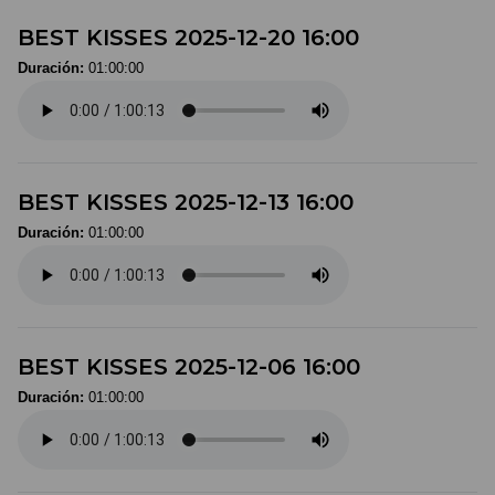
BEST KISSES 2025-12-20 16:00
Duración:
01:00:00
BEST KISSES 2025-12-13 16:00
Duración:
01:00:00
BEST KISSES 2025-12-06 16:00
Duración:
01:00:00