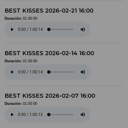
BEST KISSES 2026-02-21 16:00
Duración:
01:00:00
BEST KISSES 2026-02-14 16:00
Duración:
01:00:00
BEST KISSES 2026-02-07 16:00
Duración:
01:00:00