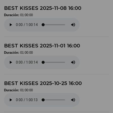
BEST KISSES 2025-11-08 16:00
Duración:
01:00:00
BEST KISSES 2025-11-01 16:00
Duración:
01:00:00
BEST KISSES 2025-10-25 16:00
Duración:
01:00:00