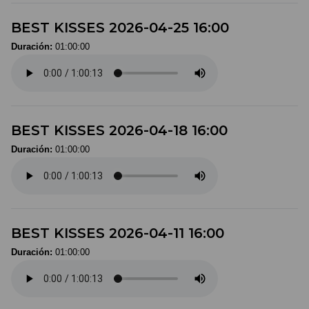
BEST KISSES 2026-04-25 16:00
Duración:
01:00:00
BEST KISSES 2026-04-18 16:00
Duración:
01:00:00
BEST KISSES 2026-04-11 16:00
Duración:
01:00:00