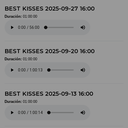
BEST KISSES 2025-09-27 16:00
Duración:
01:00:00
BEST KISSES 2025-09-20 16:00
Duración:
01:00:00
BEST KISSES 2025-09-13 16:00
Duración:
01:00:00