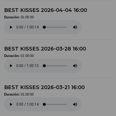
BEST KISSES 2026-04-04 16:00
Duración:
01:00:00
BEST KISSES 2026-03-28 16:00
Duración:
01:00:00
BEST KISSES 2026-03-21 16:00
Duración:
01:00:00