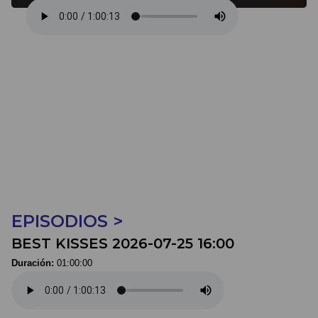
EPISODIOS >
BEST KISSES 2026-07-25 16:00
Duración:
01:00:00