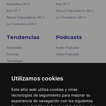
Atmósfera 96.5
Kiss 97.7
Kiss 97.7
Nueva Fabuestéreo 88.1
Nueva Fabuestéreo 88.1
La Tronadora 104.1
La Tronadora 104.1
Tendencias
Podcasts
Farándula
Audio Podcasts
Gaming
Video Podcasts
Tecnología
Moda y belleza
Otros Sitios
Business
Utilizamos cookies
Emisoras Unidas
Noticias
La Tronadora
Este sitio web utiliza cookies y otras
tecnologías de seguimiento para mejorar su
Encuéntranos
experiencia de navegación con los siguientes