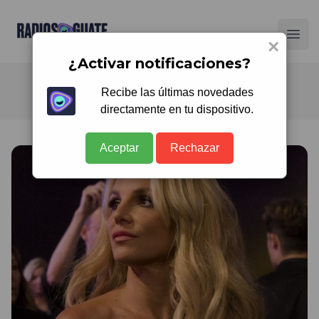
Radios Guate
Ope
×
¿Activar notificaciones?
Recibe las últimas novedades
directamente en tu dispositivo.
Aceptar
Rechazar