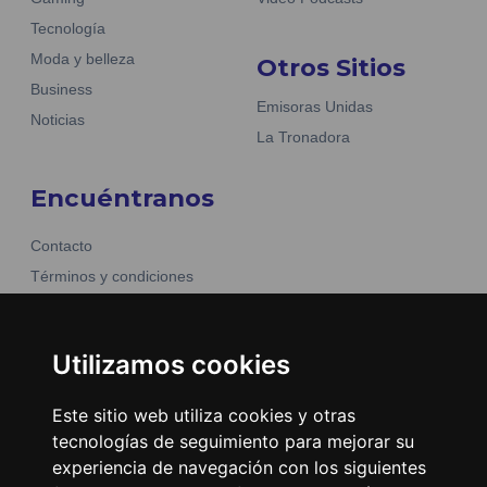
Tecnología
Moda y belleza
Otros Sitios
Business
Emisoras Unidas
Noticias
La Tronadora
Encuéntranos
Contacto
Términos y condiciones
Directorio
Utilizamos cookies
Este sitio web utiliza cookies y otras
tecnologías de seguimiento para mejorar su
experiencia de navegación con los siguientes
2026
©
Grupo Emisoras Unidas
| hosting, soporte y