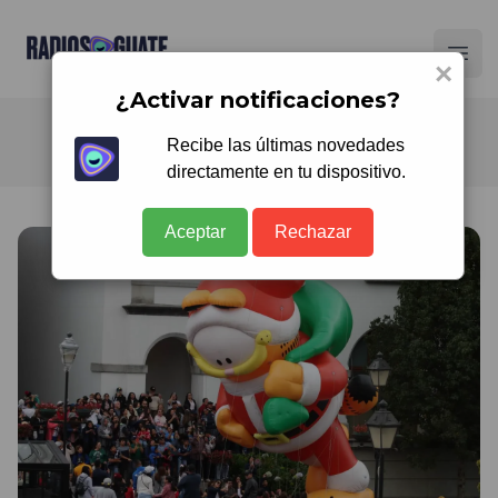
Radios Guate
Ope
×
¿Activar notificaciones?
Recibe las últimas novedades
directamente en tu dispositivo.
Aceptar
Rechazar