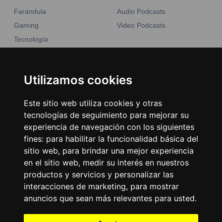
Farándula
Audio Podcasts
Gaming
Video Podcasts
Tecnología
Moda y belleza
Otros Sitios
Business
Emisoras Unidas
Utilizamos cookies
Noticias
La Tronadora
Este sitio web utiliza cookies y otras
Encuéntranos
tecnologías de seguimiento para mejorar su
experiencia de navegación con los siguientes
fines:
para habilitar la funcionalidad básica del
Contacto
sitio web
,
para brindar una mejor experiencia
Términos y condiciones
en el sitio web
,
medir su interés en nuestros
Directorio
productos y servicios y personalizar las
interacciones de marketing
,
para mostrar
anuncios que sean más relevantes para usted
.