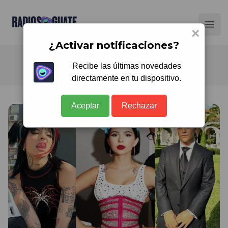
Radios Guate
Ope
×
¿Activar notificaciones?
Recibe las últimas novedades
directamente en tu dispositivo.
Aceptar
Rechazar