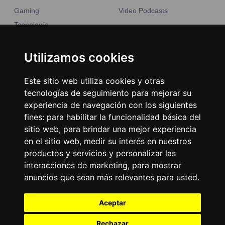
Gaming
Video Podcasts
Tecnología
Moda y belleza
Otros Sitios
Business
Utilizamos cookies
Emisoras Unidas
Noticias
La Tronadora
Este sitio web utiliza cookies y otras
tecnologías de seguimiento para mejorar su
Encuéntranos
experiencia de navegación con los siguientes
fines:
para habilitar la funcionalidad básica del
Contacto
sitio web
,
para brindar una mejor experiencia
Términos y condiciones
en el sitio web
,
medir su interés en nuestros
productos y servicios y personalizar las
Directorio
interacciones de marketing
,
para mostrar
anuncios que sean más relevantes para usted
.
Aceptar
Rechazar