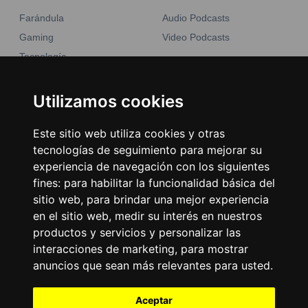
Farándula
Audio Podcasts
Gaming
Video Podcasts
Tecnología
Moda y belleza
Otros Sitios
Business
Utilizamos cookies
Emisoras Unidas
Noticias
La Tronadora
Este sitio web utiliza cookies y otras
tecnologías de seguimiento para mejorar su
Encuéntranos
experiencia de navegación con los siguientes
fines:
para habilitar la funcionalidad básica del
Contacto
sitio web
,
para brindar una mejor experiencia
Términos y condiciones
en el sitio web
,
medir su interés en nuestros
productos y servicios y personalizar las
Directorio
interacciones de marketing
,
para mostrar
anuncios que sean más relevantes para usted
.
Aceptar