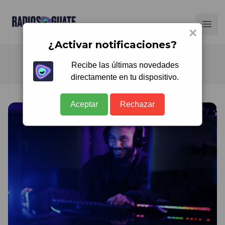
Radios Guate
Ope
×
¿Activar notificaciones?
Recibe las últimas novedades
directamente en tu dispositivo.
Aceptar
Rechazar