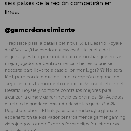
seis países de la región competirán en
línea.
@gamerdenacimiento
¡Prepárate para la batalla definitiva! ⚔️ El Desafío Royale
de @Visa y @baccredomaticsv está a la vuelta de la
esquina, y es tu oportunidad para demostrar que eres el
mejor jugador de Centroamérica. ¿Tienes lo que se
necesita para llevarte a casa el primer lugar? 🏆 No será
fácil, pero con la gloria de ser el campeón regional en
juego, este es tu momento de brillar. ✨ Inscríbete en el
Desafío Royale y compite contra los mejores para
alcanzar la cima y ganar increíbles premios. 🎁 ¿Aceptas
el reto o te quedarás mirando desde las gradas? 🌟🎮
Regístrate ahora! El link ya está en mi bio. ¡La gloria te
espera! fortnite elsalvador centroamerica gamer gaming
videojuegos torneo Esports forniteclips fortnitebr bac
visa salvadoreño