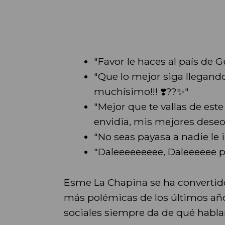
"Favor le haces al país de G
"Que lo mejor siga llegando
muchísimo!!! ❣️??✨"
"Mejor que te vallas de est
envidia, mis mejores deseos
"No seas payasa a nadie le 
"Daleeeeeeeee, Daleeeeee po
Esme La Chapina se ha convertid
más polémicas de los últimos año
sociales siempre da de qué hablar