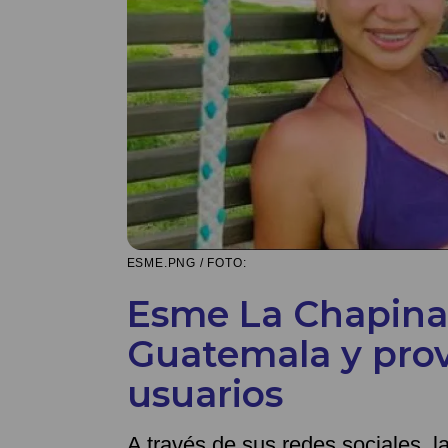
ESME.PNG / FOTO:
Esme La Chapina 
Guatemala y prov
usuarios
A través de sus redes sociales, l