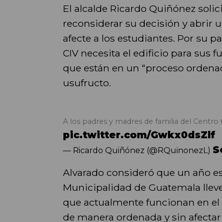
El alcalde Ricardo Quiñónez solic
reconsiderar su decisión y abrir 
afecte a los estudiantes. Por su pa
CIV necesita el edificio para sus f
que están en un “proceso ordenad
usufructo.
A los padres y madres de familia del Centro 
pic.twitter.com/Gwkx0dsZlf
S
— Ricardo Quiñónez (@RQuinonezL)
Alvarado consideró que un año es
Municipalidad de Guatemala lleve 
que actualmente funcionan en el e
de manera ordenada y sin afectar