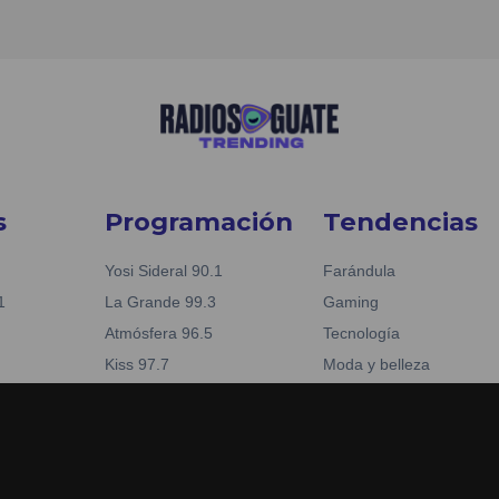
s
Programación
Tendencias
Yosi Sideral 90.1
Farándula
1
La Grande 99.3
Gaming
Atmósfera 96.5
Tecnología
Kiss 97.7
Moda y belleza
Nueva Fabuestéreo 88.1
Business
reo 88.1
La Tronadora 104.1
Noticias
04.1