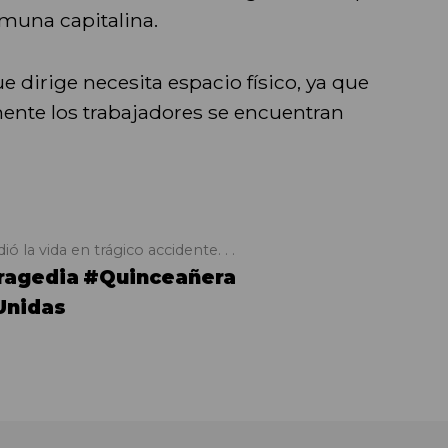
muna capitalina.
ue dirige necesita espacio físico, ya que
ente los trabajadores se encuentran
la vida en trágico accidente. . .
ragedia
#Quinceañera
Unidas