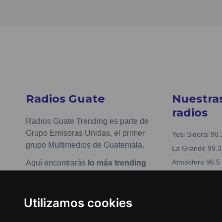
Radios Guate
Nuestra
radios
Radios Guate Trending es parte de
Grupo Emisoras Unidas, el primer
Yosi Sideral 90.
grupo Multimedios de Guatemala.
La Grande 99.3
Atmósfera 96.5
Aquí encontrarás
lo más trending
en streaming
, contenidos, redes
Kiss 97.7
sociales y más de tus artistas y
Nueva Fabuesté
música favorita.
Utilizamos cookies
La Tronadora 1
www.emisorasunidas.com