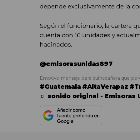
depende exclusivamente de la co
Según el funcionario, la cartera q
cuenta con 16 unidades y actualm
hacinados.
@emisorasunidas897
Emotivo mensaje para quinceañera que perdió 
#Guatemala
#AltaVerapaz
#T
♬ sonido original - Emisoras 