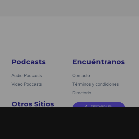
Podcasts
Encuéntranos
Audio Podcasts
Contacto
Video Podcasts
Términos y condiciones
Directorio
Otros Sitios
Emisoras Unidas
La Tronadora