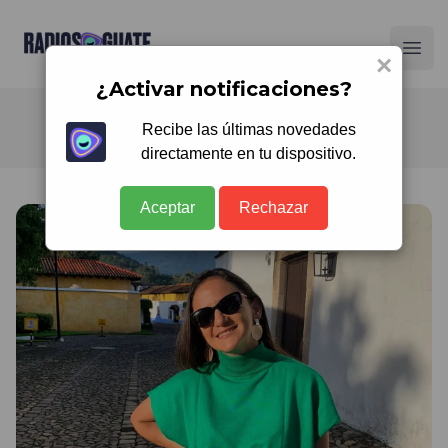
Radios Guate
Ope
×
¿Activar notificaciones?
Recibe las últimas novedades
directamente en tu dispositivo.
Aceptar
Rechazar