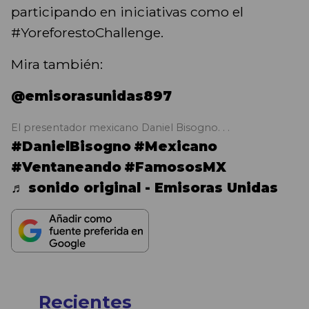
participando en iniciativas como el
#YoreforestoChallenge.
Mira también:
@emisorasunidas897
El presentador mexicano Daniel Bisogno. . .
#DanielBisogno
#Mexicano
#Ventaneando
#FamososMX
♬ sonido original - Emisoras Unidas
Recientes