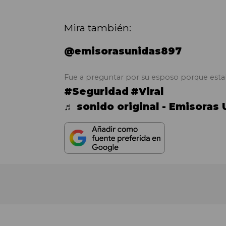
Mira también:
@emisorasunidas897
Fue a preguntar por su esposo porque estaba
#Seguridad
#Viral
♬ sonido original - Emisoras 