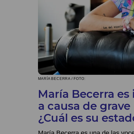
MARÍA BECERRA / FOTO:
María Becerra es
a causa de grave
¿Cuál es su estad
María Becerra es una de las voc