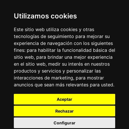
Moda y belleza
Otros Sitios
Business
Utilizamos cookies
Emisoras Unidas
Noticias
La Tronadora
Este sitio web utiliza cookies y otras
tecnologías de seguimiento para mejorar su
Encuéntranos
experiencia de navegación con los siguientes
fines:
para habilitar la funcionalidad básica del
Contacto
sitio web
,
para brindar una mejor experiencia
Términos y condiciones
en el sitio web
,
medir su interés en nuestros
productos y servicios y personalizar las
Directorio
interacciones de marketing
,
para mostrar
anuncios que sean más relevantes para usted
.
Aceptar
Rechazar
2026
©
Grupo Emisoras Unidas
| hosting, soporte y
Configurar
desarrollo por
www.dast.cl