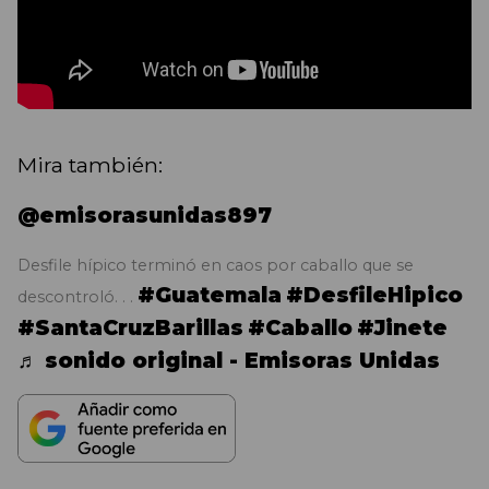
Mira también:
@emisorasunidas897
Desfile hípico terminó en caos por caballo que se
#Guatemala
#DesfileHipico
descontroló. . .
#SantaCruzBarillas
#Caballo
#Jinete
♬ sonido original - Emisoras Unidas