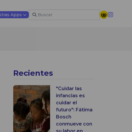
tras Apps
Recientes
"Cuidar las
infancias es
cuidar el
futuro": Fátima
Bosch
conmueve con
su labor en