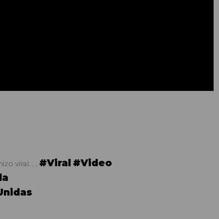
#Viral
#Video
o viral. . .
la
Unidas