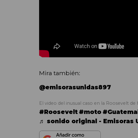
Mira también:
@emisorasunidas897
El video del inusual caso en la Roosevelt de hiz
#Roosevelt
#moto
#Guatema
♬ sonido original - Emisoras 