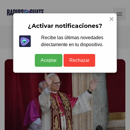
Radios Guate
Ope
×
¿Activar notificaciones?
Recibe las últimas novedades
directamente en tu dispositivo.
Aceptar
Rechazar