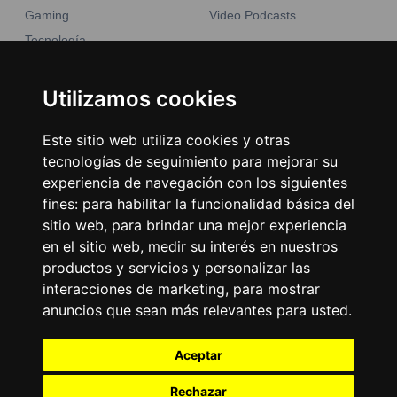
Gaming
Video Podcasts
Tecnología
Moda y belleza
Otros Sitios
Business
Utilizamos cookies
Emisoras Unidas
Noticias
La Tronadora
Este sitio web utiliza cookies y otras
tecnologías de seguimiento para mejorar su
Encuéntranos
experiencia de navegación con los siguientes
fines:
para habilitar la funcionalidad básica del
Contacto
sitio web
,
para brindar una mejor experiencia
Términos y condiciones
en el sitio web
,
medir su interés en nuestros
productos y servicios y personalizar las
Directorio
interacciones de marketing
,
para mostrar
anuncios que sean más relevantes para usted
.
Aceptar
Rechazar