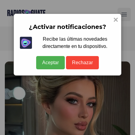
Radios Guate
Ope
×
¿Activar notificaciones?
Recibe las últimas novedades
directamente en tu dispositivo.
Aceptar
Rechazar