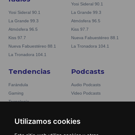
Yosi Sideral 90.1
Yosi Sideral 90.1
La Grande 99.3
La Grande 99.3
Atmósfera 96.5
Atmósfera 96.5
Kiss 97.7
Kiss 97.7
Nueva Fabuestéreo 88.1
Nueva Fabuestéreo 88.1
La Tronadora 104.1
La Tronadora 104.1
Tendencias
Podcasts
Farándula
Audio Podcasts
Gaming
Video Podcasts
Tecnología
Moda y belleza
Otros Sitios
Business
Utilizamos cookies
Emisoras Unidas
Noticias
La Tronadora