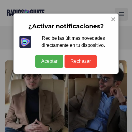
Radios Guate
Ope
×
¿Activar notificaciones?
Recibe las últimas novedades
directamente en tu dispositivo.
Aceptar
Rechazar