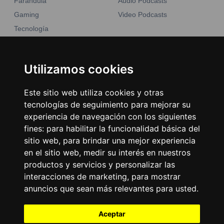
Farándula
Audio Podcasts
Gaming
Video Podcasts
Tecnología
Moda y belleza
Otros Sitios
Business
Emisoras Unidas
Utilizamos cookies
Noticias
La Tronadora
Este sitio web utiliza cookies y otras
Encuéntranos
tecnologías de seguimiento para mejorar su
experiencia de navegación con los siguientes
fines:
para habilitar la funcionalidad básica del
Contacto
sitio web
,
para brindar una mejor experiencia
Términos y condiciones
en el sitio web
,
medir su interés en nuestros
Directorio
productos y servicios y personalizar las
interacciones de marketing
,
para mostrar
anuncios que sean más relevantes para usted
.
Aceptar