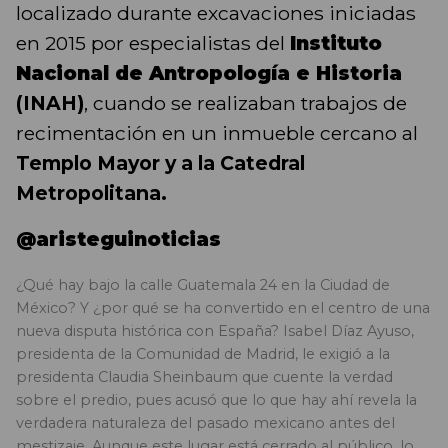
localizado durante excavaciones iniciadas
en 2015 por especialistas del
Instituto
Nacional de Antropología e Historia
(INAH)
, cuando se realizaban trabajos de
recimentación en un inmueble cercano al
Templo Mayor y a la Catedral
Metropolitana.
@aristeguinoticias
¿Qué hay bajo la calle Guatemala 24 en la Ciudad de
México? Y ¿por qué se ha convertido en el centro de una
nueva disputa histórica con España? Isabel Díaz Ayuso,
presidenta de la Comunidad de Madrid, le exigió a la
presidenta Claudia Sheinbaum que cuente la verdad
sobre el predio, pues acusó que lo que hay ahí revela la
verdadera naturaleza del pasado mexicano antes del
mestizaje. Aunque este lugar está cerrado al público, lo