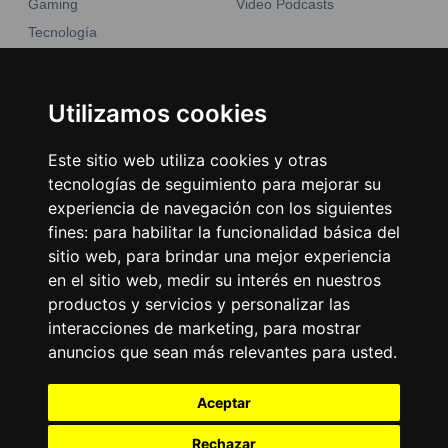
Gaming
Video Podcasts
Tecnología
Moda y belleza
Otros Sitios
Business
Emisoras Unidas
Utilizamos cookies
Noticias
La Tronadora
Este sitio web utiliza cookies y otras
Encuéntranos
tecnologías de seguimiento para mejorar su
experiencia de navegación con los siguientes
fines:
para habilitar la funcionalidad básica del
Contacto
sitio web
,
para brindar una mejor experiencia
Términos y condiciones
en el sitio web
,
medir su interés en nuestros
Directorio
productos y servicios y personalizar las
interacciones de marketing
,
para mostrar
anuncios que sean más relevantes para usted
.
Aceptar
Rechazar
2026
©
Grupo Emisoras Unidas
| hosting, soporte y