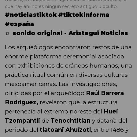
que hay ahí no es ningún secreto antiguo u oculto.
#noticiastiktok
#tiktokinforma
#españa
♬ sonido original - Aristegui Noticias
Los arqueólogos encontraron restos de una
enorme plataforma ceremonial asociada
con exhibiciones de cráneos humanos, una
práctica ritual común en diversas culturas
mesoamericanas. Las investigaciones,
dirigidas por el arqueólogo
Raúl Barrera
Rodríguez,
revelaron que la estructura
pertenecía al extremo noreste del
Huei
Tzompantli
de
Tenochtitlan
y dataría del
periodo del
tlatoani Ahuízotl
, entre 1486 y