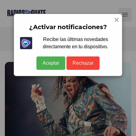
Radios Guate
Ope
×
¿Activar notificaciones?
Recibe las últimas novedades
directamente en tu dispositivo.
Aceptar
Rechazar