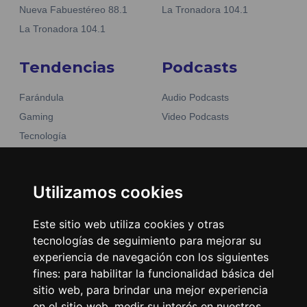
Nueva Fabuestéreo 88.1
La Tronadora 104.1
La Tronadora 104.1
Tendencias
Podcasts
Farándula
Audio Podcasts
Gaming
Video Podcasts
Tecnología
Moda y belleza
Otros Sitios
Business
Emisoras Unidas
Utilizamos cookies
Noticias
La Tronadora
Este sitio web utiliza cookies y otras
Encuéntranos
tecnologías de seguimiento para mejorar su
experiencia de navegación con los siguientes
fines:
para habilitar la funcionalidad básica del
Contacto
sitio web
,
para brindar una mejor experiencia
Términos y condiciones
en el sitio web
,
medir su interés en nuestros