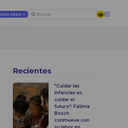
tras Apps
Recientes
"Cuidar las
infancias es
cuidar el
futuro": Fátima
Bosch
conmueve con
su labor en