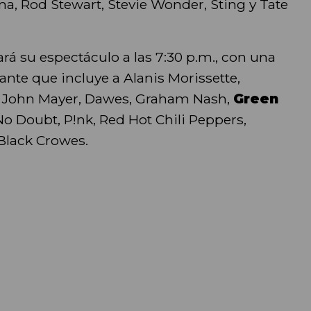
ma, Rod Stewart, Stevie Wonder, Sting y Tate
ará su espectáculo a las 7:30 p.m., con una
nte que incluye a Alanis Morissette,
y John Mayer, Dawes, Graham Nash,
Green
 No Doubt, P!nk, Red Hot Chili Peppers,
 Black Crowes.