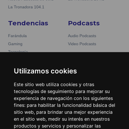
La Tronadora 104.1
Tendencias
Podcasts
Farándula
Audio Podcasts
Gaming
Video Podcasts
Tecnología
Moda y belleza
Otros Sitios
Business
Utilizamos cookies
Emisoras Unidas
Noticias
La Tronadora
Este sitio web utiliza cookies y otras
tecnologías de seguimiento para mejorar su
Encuéntranos
experiencia de navegación con los siguientes
fines:
para habilitar la funcionalidad básica del
Contacto
sitio web
,
para brindar una mejor experiencia
Términos y condiciones
en el sitio web
,
medir su interés en nuestros
productos y servicios y personalizar las
Directorio