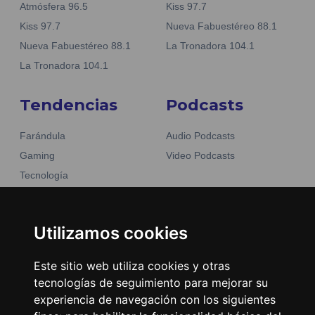
Atmósfera 96.5
Kiss 97.7
Kiss 97.7
Nueva Fabuestéreo 88.1
Nueva Fabuestéreo 88.1
La Tronadora 104.1
La Tronadora 104.1
Tendencias
Podcasts
Farándula
Audio Podcasts
Gaming
Video Podcasts
Tecnología
Moda y belleza
Otros Sitios
Business
Emisoras Unidas
Utilizamos cookies
Noticias
La Tronadora
Este sitio web utiliza cookies y otras
Encuéntranos
tecnologías de seguimiento para mejorar su
experiencia de navegación con los siguientes