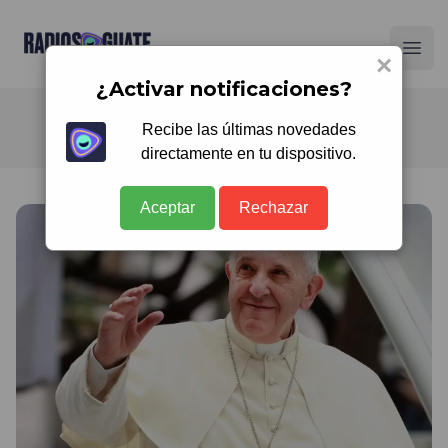
Radios Guate
Ope
×
¿Activar notificaciones?
Recibe las últimas novedades
directamente en tu dispositivo.
Aceptar
Rechazar