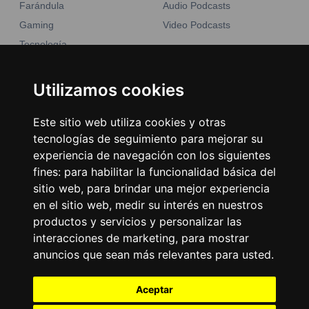
Farándula
Audio Podcasts
Gaming
Video Podcasts
Tecnología
Moda y belleza
Otros Sitios
Business
Utilizamos cookies
Emisoras Unidas
Noticias
La Tronadora
Este sitio web utiliza cookies y otras
tecnologías de seguimiento para mejorar su
Encuéntranos
experiencia de navegación con los siguientes
fines:
para habilitar la funcionalidad básica del
Contacto
sitio web
,
para brindar una mejor experiencia
Términos y condiciones
en el sitio web
,
medir su interés en nuestros
productos y servicios y personalizar las
Directorio
interacciones de marketing
,
para mostrar
anuncios que sean más relevantes para usted
.
Aceptar