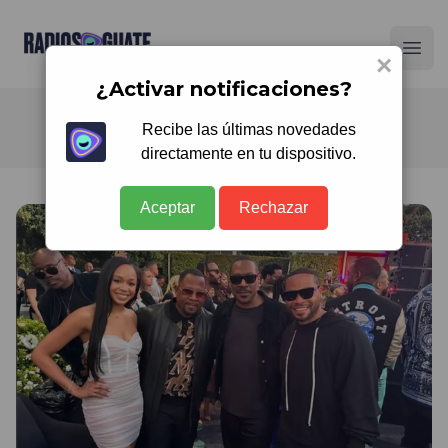
Radios Guate
Ope
×
¿Activar notificaciones?
Recibe las últimas novedades
directamente en tu dispositivo.
Aceptar
Rechazar