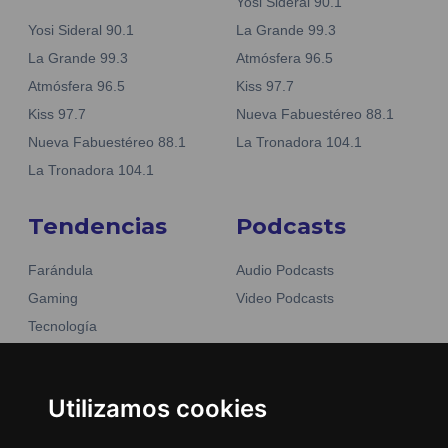
Yosi Sideral 90.1
Yosi Sideral 90.1
La Grande 99.3
La Grande 99.3
Atmósfera 96.5
Atmósfera 96.5
Kiss 97.7
Kiss 97.7
Nueva Fabuestéreo 88.1
Nueva Fabuestéreo 88.1
La Tronadora 104.1
La Tronadora 104.1
Tendencias
Podcasts
Farándula
Audio Podcasts
Gaming
Video Podcasts
Tecnología
Moda y belleza
Otros Sitios
Business
Emisoras Unidas
Utilizamos cookies
Noticias
La Tronadora