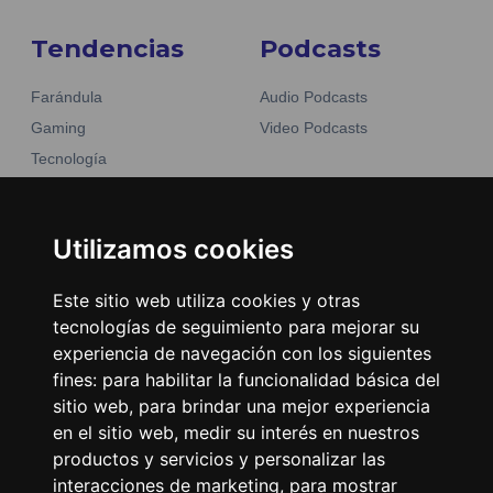
Tendencias
Podcasts
Farándula
Audio Podcasts
Gaming
Video Podcasts
Tecnología
Moda y belleza
Otros Sitios
Business
Emisoras Unidas
Utilizamos cookies
Noticias
La Tronadora
Este sitio web utiliza cookies y otras
Encuéntranos
tecnologías de seguimiento para mejorar su
experiencia de navegación con los siguientes
fines:
para habilitar la funcionalidad básica del
Contacto
sitio web
,
para brindar una mejor experiencia
Términos y condiciones
en el sitio web
,
medir su interés en nuestros
Directorio
productos y servicios y personalizar las
interacciones de marketing
,
para mostrar