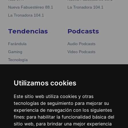
Nueva Fabuestéreo 88.1
La Tronadora 104.1
La Tronadora 104.1
Tendencias
Podcasts
Farándula
Audio Podcasts
Gaming
Video Podcasts
Tecnología
Moda y belleza
Otros Sitios
Business
Emisoras Unidas
Utilizamos cookies
Noticias
La Tronadora
Este sitio web utiliza cookies y otras
Encuéntranos
tecnologías de seguimiento para mejorar su
experiencia de navegación con los siguientes
fines:
para habilitar la funcionalidad básica del
Contacto
sitio web
,
para brindar una mejor experiencia
Términos y condiciones