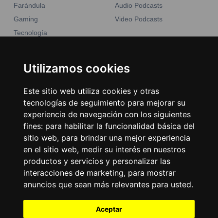
Farándula
Audio Podcasts
Gaming
Video Podcasts
Tecnología
Moda y belleza
Otros Sitios
Business
Utilizamos cookies
Emisoras Unidas
Noticias
La Tronadora
Este sitio web utiliza cookies y otras
tecnologías de seguimiento para mejorar su
Encuéntranos
experiencia de navegación con los siguientes
fines:
para habilitar la funcionalidad básica del
Contacto
sitio web
,
para brindar una mejor experiencia
Términos y condiciones
en el sitio web
,
medir su interés en nuestros
Directorio
productos y servicios y personalizar las
interacciones de marketing
,
para mostrar
anuncios que sean más relevantes para usted
.
Aceptar