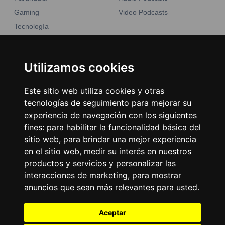
Gaming
Video Podcasts
Tecnología
Moda y belleza
Otros Sitios
Business
Emisoras Unidas
Utilizamos cookies
Noticias
La Tronadora
Este sitio web utiliza cookies y otras
Encuéntranos
tecnologías de seguimiento para mejorar su
experiencia de navegación con los siguientes
fines:
para habilitar la funcionalidad básica del
Contacto
sitio web
,
para brindar una mejor experiencia
Términos y condiciones
en el sitio web
,
medir su interés en nuestros
Directorio
productos y servicios y personalizar las
interacciones de marketing
,
para mostrar
anuncios que sean más relevantes para usted
.
Aceptar