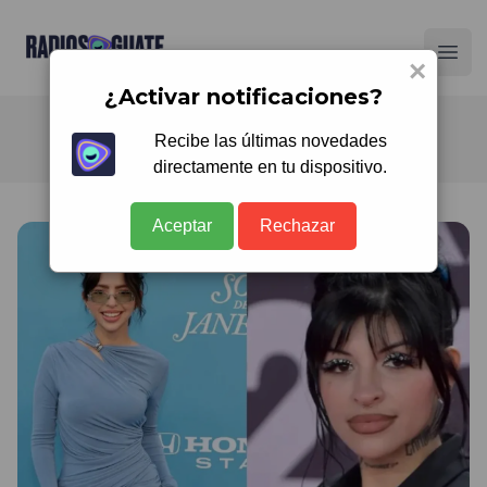
Radios Guate
Ope
×
¿Activar notificaciones?
Recibe las últimas novedades
directamente en tu dispositivo.
Aceptar
Rechazar