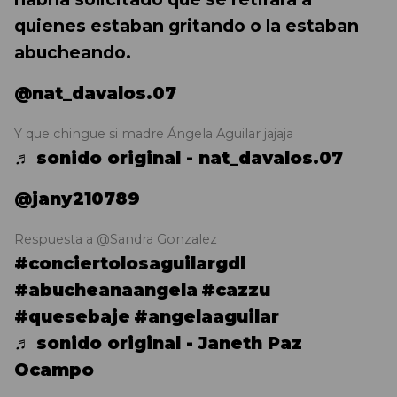
quienes estaban gritando o la estaban
abucheando.
@nat_davalos.07
Y que chingue si madre Ángela Aguilar jajaja
♬ sonido original - nat_davalos.07
@jany210789
Respuesta a @Sandra Gonzalez
#conciertolosaguilargdl
#abucheanaangela
#cazzu
#quesebaje
#angelaaguilar
♬ sonido original - Janeth Paz
Ocampo