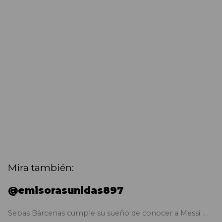
Mira también:
@emisorasunidas897
Sebas Bárcenas cumple su sueño de conocer a Messi. . .