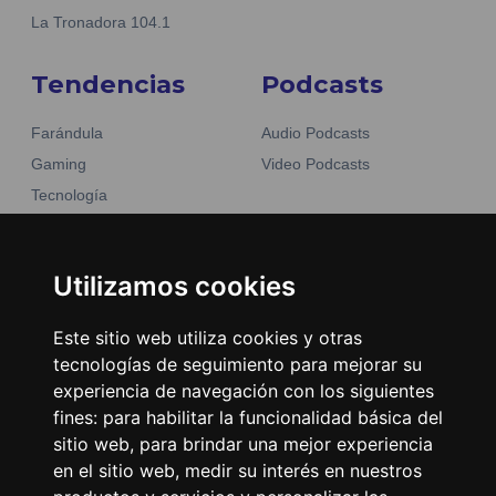
La Tronadora 104.1
Tendencias
Podcasts
Farándula
Audio Podcasts
Gaming
Video Podcasts
Tecnología
Moda y belleza
Otros Sitios
Business
Emisoras Unidas
Utilizamos cookies
Noticias
La Tronadora
Este sitio web utiliza cookies y otras
Encuéntranos
tecnologías de seguimiento para mejorar su
experiencia de navegación con los siguientes
fines:
para habilitar la funcionalidad básica del
Contacto
sitio web
,
para brindar una mejor experiencia
Términos y condiciones
en el sitio web
,
medir su interés en nuestros
Directorio