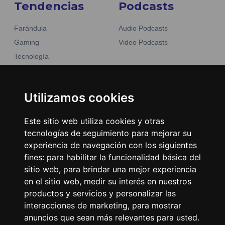
Tendencias
Podcasts
Farándula
Audio Podcasts
Gaming
Video Podcasts
Tecnología
Moda y belleza
Otros Sitios
Business
Emisoras Unidas
Utilizamos cookies
Noticias
La Tronadora
Este sitio web utiliza cookies y otras
Encuéntranos
tecnologías de seguimiento para mejorar su
experiencia de navegación con los siguientes
fines:
para habilitar la funcionalidad básica del
Contacto
sitio web
,
para brindar una mejor experiencia
Términos y condiciones
en el sitio web
,
medir su interés en nuestros
Directorio
productos y servicios y personalizar las
interacciones de marketing
,
para mostrar
anuncios que sean más relevantes para usted
.