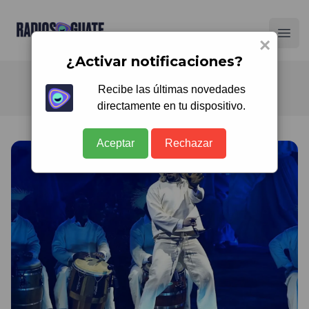
Radios Guate
Ope
×
¿Activar notificaciones?
Recibe las últimas novedades
directamente en tu dispositivo.
Aceptar
Rechazar