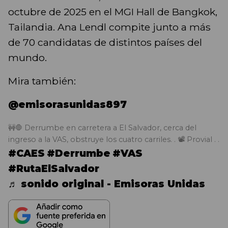
octubre de 2025 en el MGI Hall de Bangkok,
Tailandia. Ana Lendl compite junto a más
de 70 candidatas de distintos países del
mundo.
Mira también:
@emisorasunidas897
🚧🛑 Derrumbe en carretera a El Salvador, cerca del
ingreso a la VAS, obstruye los cuatro carriles. . 📽️ Provial . .
#CAES
#Derrumbe
#VAS
#RutaElSalvador
♬ sonido original - Emisoras Unidas