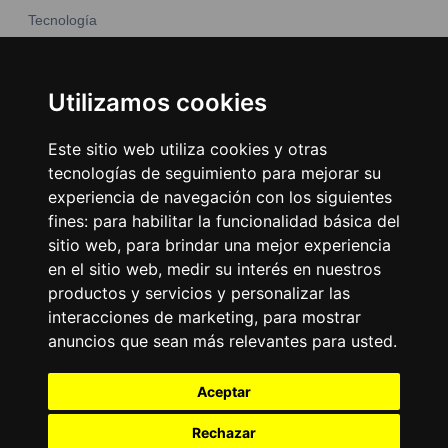
Tecnología
Moda y belleza
Otros Sitios
Business
Emisoras Unidas
Utilizamos cookies
Noticias
La Tronadora
Este sitio web utiliza cookies y otras
Encuéntranos
tecnologías de seguimiento para mejorar su
experiencia de navegación con los siguientes
fines:
para habilitar la funcionalidad básica del
Contacto
sitio web
,
para brindar una mejor experiencia
Términos y condiciones
en el sitio web
,
medir su interés en nuestros
Directorio
productos y servicios y personalizar las
interacciones de marketing
,
para mostrar
anuncios que sean más relevantes para usted
.
Aceptar
Rechazar
2026
©
Grupo Emisoras Unidas
| hosting, soporte y