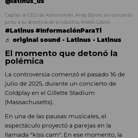
@latinus_us
Captan al CEO de Astronomer, Andy Byron, en concierto
junto a su directora de productos, Kristin Cabot.
#Latinus
#InformaciónParaTi
♬ original sound - Latinus - Latinus
El momento que detonó la
polémica
La controversia comenzó el pasado 16 de
julio de 2025, durante un concierto de
Coldplay en el Gillette Stadium
(Massachusetts).
En una de las pausas musicales, el
espectáculo proyectó a parejas en la
llamada "kiss cam". En ese momento, la