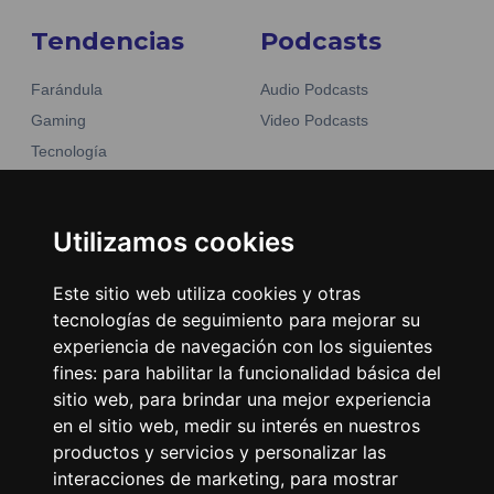
Tendencias
Podcasts
Farándula
Audio Podcasts
Gaming
Video Podcasts
Tecnología
Moda y belleza
Otros Sitios
Business
Emisoras Unidas
Utilizamos cookies
Noticias
La Tronadora
Este sitio web utiliza cookies y otras
Encuéntranos
tecnologías de seguimiento para mejorar su
experiencia de navegación con los siguientes
fines:
para habilitar la funcionalidad básica del
Contacto
sitio web
,
para brindar una mejor experiencia
Términos y condiciones
en el sitio web
,
medir su interés en nuestros
Directorio
productos y servicios y personalizar las
interacciones de marketing
,
para mostrar