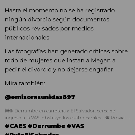
Hasta el momento no se ha registrado
ningún divorcio según documentos
públicos revisados por medios
internacionales.
Las fotografías han generado críticas sobre
todo de mujeres que instan a Megan a
pedir el divorcio y no dejarse engañar.
Mira también:
@emisorasunidas897
🚧🛑 Derrumbe en carretera a El Salvador, cerca del
ingreso a la VAS, obstruye los cuatro carriles. . 📽️ Provial . .
#CAES
#Derrumbe
#VAS
#RutaElSalvador