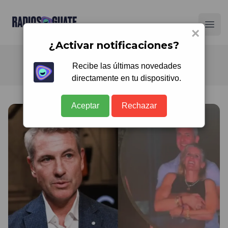
Radios Guate
Ope
×
¿Activar notificaciones?
Recibe las últimas novedades
directamente en tu dispositivo.
Aceptar
Rechazar