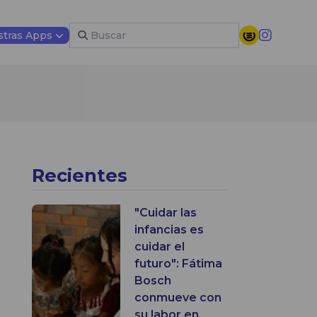
tras Apps
Recientes
"Cuidar las
infancias es
cuidar el
futuro": Fátima
Bosch
conmueve con
su labor en