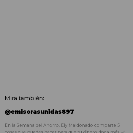
Mira también:
@emisorasunidas897
En la Semana del Ahorro, Ely Maldonado comparte 5
cosas que puedes hacer para que tu dinero rinda más. ✅