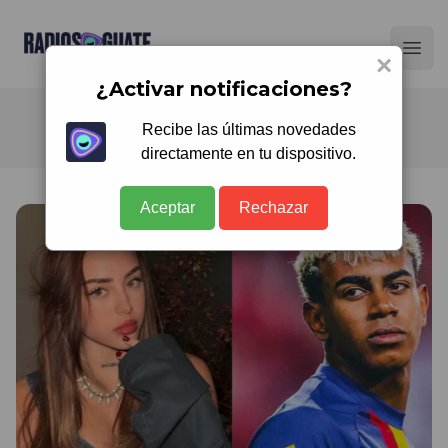
Radios Guate
Ope
×
¿Activar notificaciones?
Recibe las últimas novedades
directamente en tu dispositivo.
Aceptar
Rechazar