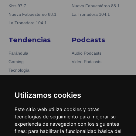
Kiss 97.7
Nueva Fabuestéreo 88.1
Nueva Fabuestéreo 88.1
La Tronadora 104.1
La Tronadora 104.1
Tendencias
Podcasts
Farándula
Audio Podcasts
Gaming
Video Podcasts
Tecnología
Moda y belleza
Otros Sitios
Business
Emisoras Unidas
Utilizamos cookies
Noticias
La Tronadora
Este sitio web utiliza cookies y otras
Encuéntranos
tecnologías de seguimiento para mejorar su
experiencia de navegación con los siguientes
fines:
para habilitar la funcionalidad básica del
Contacto