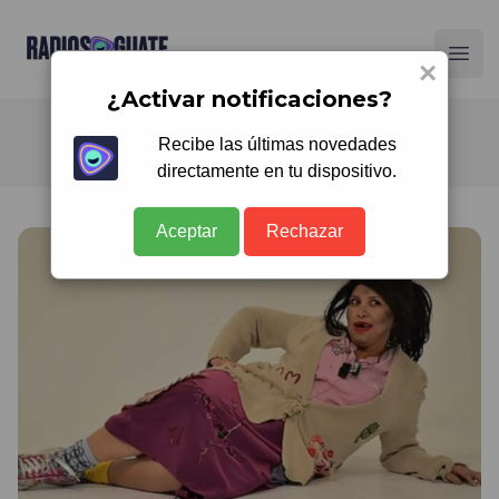
Radios Guate
Ope
×
¿Activar notificaciones?
Recibe las últimas novedades
directamente en tu dispositivo.
Aceptar
Rechazar