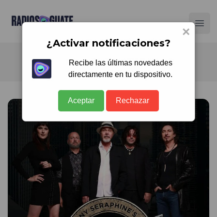
Radios Guate
Ope
×
¿Activar notificaciones?
Recibe las últimas novedades
directamente en tu dispositivo.
Aceptar
Rechazar