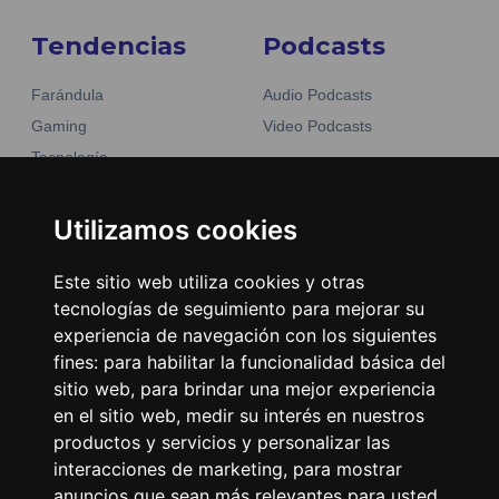
Tendencias
Podcasts
Farándula
Audio Podcasts
Gaming
Video Podcasts
Tecnología
Moda y belleza
Otros Sitios
Business
Utilizamos cookies
Emisoras Unidas
Noticias
La Tronadora
Este sitio web utiliza cookies y otras
tecnologías de seguimiento para mejorar su
Encuéntranos
experiencia de navegación con los siguientes
fines:
para habilitar la funcionalidad básica del
Contacto
sitio web
,
para brindar una mejor experiencia
Términos y condiciones
en el sitio web
,
medir su interés en nuestros
productos y servicios y personalizar las
Directorio
interacciones de marketing
,
para mostrar
anuncios que sean más relevantes para usted
.