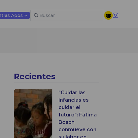
tras Apps
Recientes
"Cuidar las
infancias es
cuidar el
futuro": Fátima
Bosch
conmueve con
su labor en