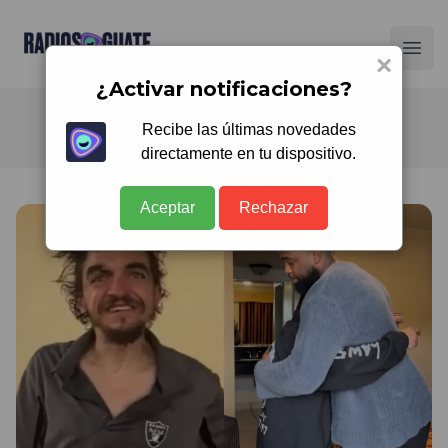
Radios Guate
Ope
×
¿Activar notificaciones?
Recibe las últimas novedades
directamente en tu dispositivo.
Aceptar
Rechazar