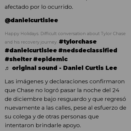
afectado por lo ocurrido.
@danielcurtislee
Happy Holidays. Difficult conversation about Tylor Chase
#tylorchase
and his recovery journey.
#danielcurtislee
#nedsdeclassified
#shelter
#epidemic
♬ original sound - Daniel Curtis Lee
Las imágenes y declaraciones confirmaron
que Chase no logró pasar la noche del 24
de diciembre bajo resguardo y que regresó
nuevamente a las calles, pese al esfuerzo de
su colega y de otras personas que
intentaron brindarle apoyo.