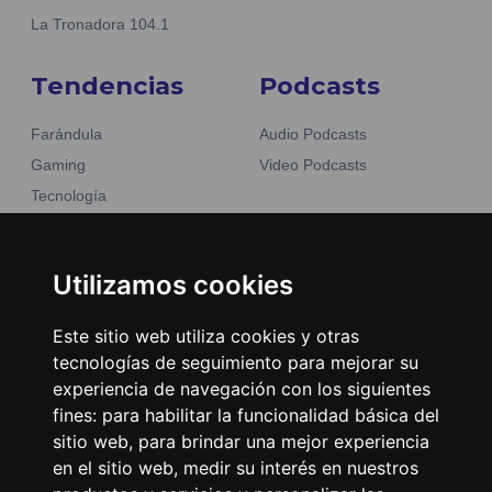
La Tronadora 104.1
Tendencias
Podcasts
Farándula
Audio Podcasts
Gaming
Video Podcasts
Tecnología
Moda y belleza
Otros Sitios
Business
Emisoras Unidas
Utilizamos cookies
Noticias
La Tronadora
Este sitio web utiliza cookies y otras
Encuéntranos
tecnologías de seguimiento para mejorar su
experiencia de navegación con los siguientes
fines:
para habilitar la funcionalidad básica del
Contacto
sitio web
,
para brindar una mejor experiencia
Términos y condiciones
en el sitio web
,
medir su interés en nuestros
Directorio