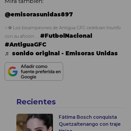
Mira también:
@emisorasunidas897
✨⚽ Los bicampeones de Antigua GFC celebran triunfo
#FutbolNacional
con su afición. . .
#AntiguaGFC
♬ sonido original - Emisoras Unidas
Recientes
Fátima Bosch conquista
Quetzaltenango con traje