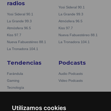
radios
Yosi Sideral 90.1
Yosi Sideral 90.1
La Grande 99.3
La Grande 99.3
Atmósfera 96.5
Atmósfera 96.5
Kiss 97.7
Kiss 97.7
Nueva Fabuestéreo 88.1
Nueva Fabuestéreo 88.1
La Tronadora 104.1
La Tronadora 104.1
Tendencias
Podcasts
Farándula
Audio Podcasts
Gaming
Video Podcasts
Tecnología
Moda y belleza
Otros Sitios
Business
Emisoras Unidas
Utilizamos cookies
Noticias