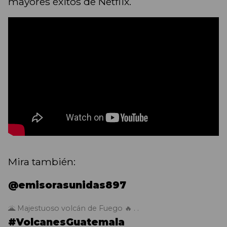
mayores éxitos de Netflix.
Mira también:
@emisorasunidas897
🌋 Majestuoso volcán de Fuego 🔥 . .
#VolcanesGuatemala