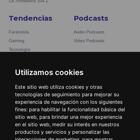
La Tronadora 104.1
Tendencias
Podcasts
Farándula
Audio Podcasts
Gaming
Video Podcasts
Tecnología
Moda y belleza
Otros Sitios
Business
Utilizamos cookies
Emisoras Unidas
Noticias
La Tronadora
Este sitio web utiliza cookies y otras
tecnologías de seguimiento para mejorar su
Encuéntranos
experiencia de navegación con los siguientes
fines:
para habilitar la funcionalidad básica del
Contacto
sitio web
,
para brindar una mejor experiencia
Términos y condiciones
en el sitio web
,
medir su interés en nuestros
Directorio
productos y servicios y personalizar las
interacciones de marketing
,
para mostrar