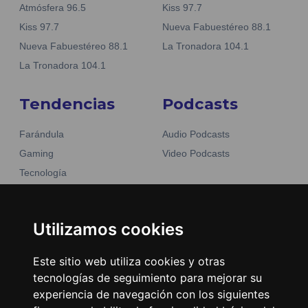
Atmósfera 96.5
Kiss 97.7
Kiss 97.7
Nueva Fabuestéreo 88.1
Nueva Fabuestéreo 88.1
La Tronadora 104.1
La Tronadora 104.1
Tendencias
Podcasts
Farándula
Audio Podcasts
Gaming
Video Podcasts
Tecnología
Moda y belleza
Otros Sitios
Business
Emisoras Unidas
Utilizamos cookies
Noticias
La Tronadora
Este sitio web utiliza cookies y otras
Encuéntranos
tecnologías de seguimiento para mejorar su
experiencia de navegación con los siguientes