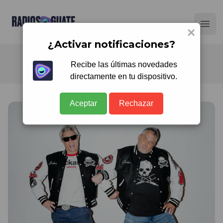
Radios Guate
Ope
×
¿Activar notificaciones?
Recibe las últimas novedades
directamente en tu dispositivo.
Aceptar
Rechazar