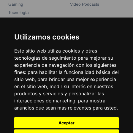
Gaming
Video Podcasts
Tecnología
Moda y belleza
Otros Sitios
Business
Emisoras Unidas
Utilizamos cookies
Noticias
La Tronadora
Este sitio web utiliza cookies y otras
Encuéntranos
tecnologías de seguimiento para mejorar su
experiencia de navegación con los siguientes
fines:
para habilitar la funcionalidad básica del
Contacto
sitio web
,
para brindar una mejor experiencia
Términos y condiciones
en el sitio web
,
medir su interés en nuestros
Directorio
productos y servicios y personalizar las
interacciones de marketing
,
para mostrar
anuncios que sean más relevantes para usted
.
Aceptar