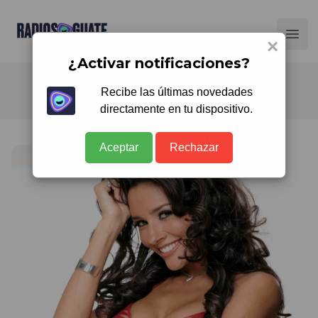
Radios Guate
Ope
×
¿Activar notificaciones?
Recibe las últimas novedades
directamente en tu dispositivo.
Aceptar
Rechazar