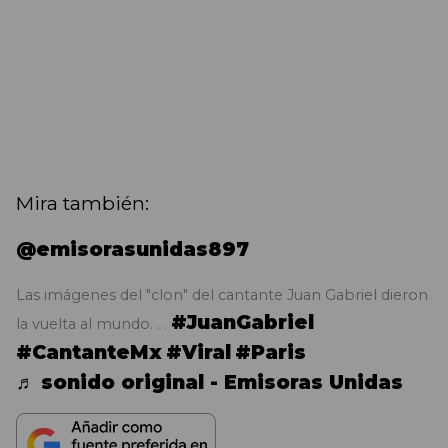
Mira también:
@emisorasunidas897
Las imágenes del "clon" del cantante Juan Gabriel dieron
#JuanGabriel
la vuelta al mundo. . .
#CantanteMx
#Viral
#Paris
♬ sonido original - Emisoras Unidas