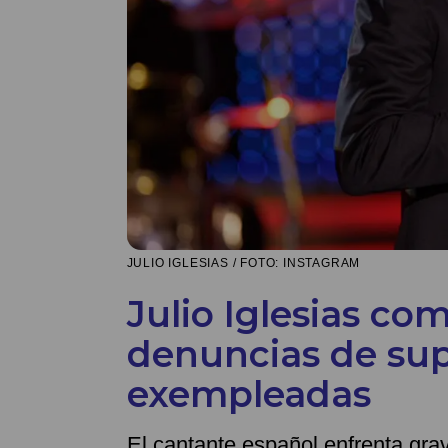
JULIO IGLESIAS / FOTO: INSTAGRAM
Julio Iglesias c
denuncias de su
exempleadas
El cantante español enfrenta gr