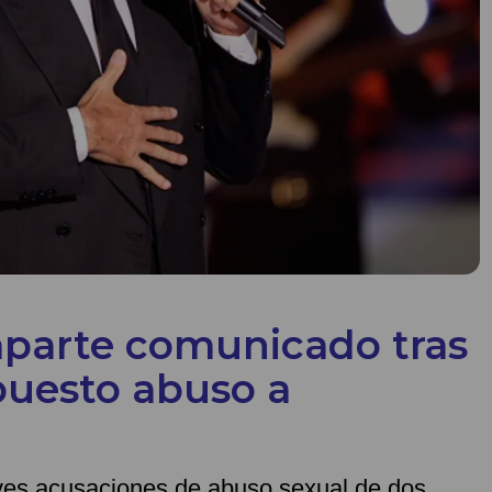
omparte comunicado tras
puesto abuso a
aves acusaciones de abuso sexual de dos