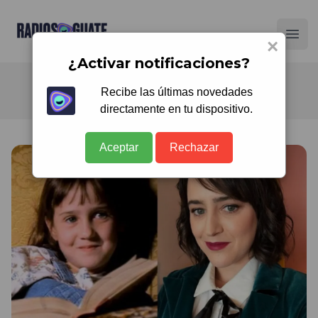
Radios Guate
Ope
×
¿Activar notificaciones?
Recibe las últimas novedades
directamente en tu dispositivo.
Aceptar
Rechazar