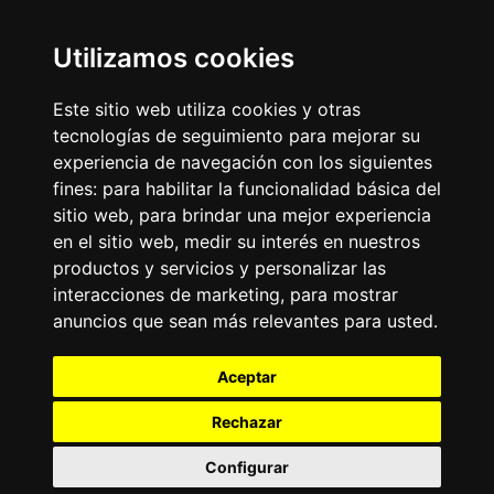
Otros Sitios
Business
Emisoras Unidas
Utilizamos cookies
Noticias
La Tronadora
Este sitio web utiliza cookies y otras
Encuéntranos
tecnologías de seguimiento para mejorar su
experiencia de navegación con los siguientes
fines:
para habilitar la funcionalidad básica del
Contacto
sitio web
,
para brindar una mejor experiencia
Términos y condiciones
en el sitio web
,
medir su interés en nuestros
Directorio
productos y servicios y personalizar las
interacciones de marketing
,
para mostrar
anuncios que sean más relevantes para usted
.
Aceptar
Rechazar
2026
©
Grupo Emisoras Unidas
| hosting, soporte y
desarrollo por
www.dast.cl
Configurar