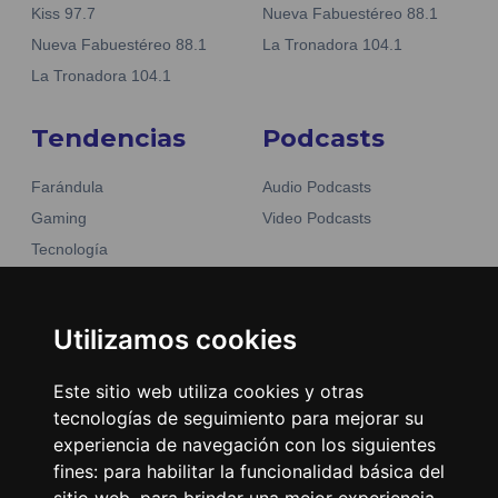
Kiss 97.7
Nueva Fabuestéreo 88.1
Nueva Fabuestéreo 88.1
La Tronadora 104.1
La Tronadora 104.1
Tendencias
Podcasts
Farándula
Audio Podcasts
Gaming
Video Podcasts
Tecnología
Moda y belleza
Otros Sitios
Business
Emisoras Unidas
Utilizamos cookies
Noticias
La Tronadora
Este sitio web utiliza cookies y otras
Encuéntranos
tecnologías de seguimiento para mejorar su
experiencia de navegación con los siguientes
fines:
para habilitar la funcionalidad básica del
Contacto